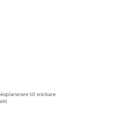
öksplanerare till snickare
ekt.