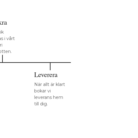
kra
ök
s i vårt
ri
otten.
Leverera
När allt är klart
bokar vi
leverans hem
till dig.