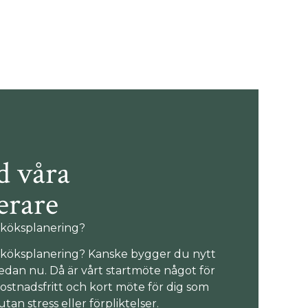
d våra
erare
n köksplanering?
in köksplanering? Kanske bygger du nytt
 redan nu. Då är vårt startmöte något för
kostnadsfritt och kort möte för dig som
 utan stress eller förpliktelser.