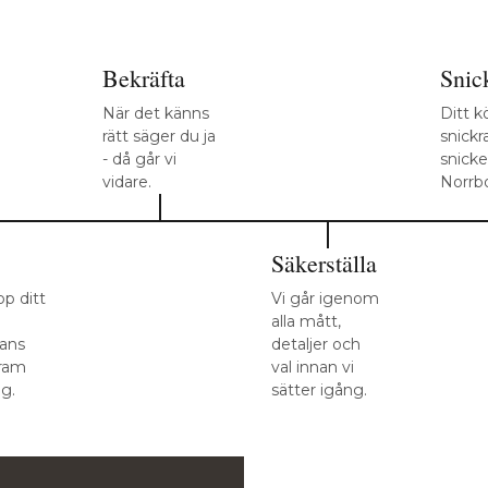
Bekräfta
Snic
När det känns
Ditt k
rätt säger du ja
snickra
- då går vi
snicke
vidare.
Norrb
Säkerställa
upp ditt
Vi går igenom
alla mått,
mans
detaljer och
fram
val innan vi
ag.
sätter igång.