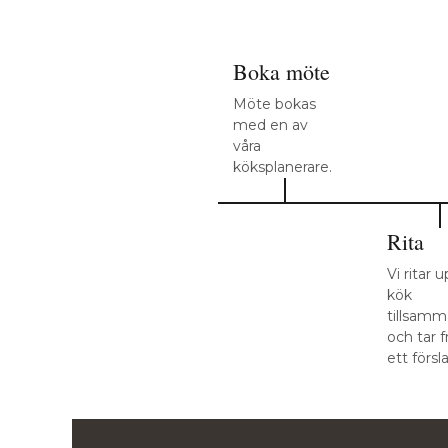
Boka möte
Möte bokas
med en av
våra
köksplanerare.
Rita
Vi ritar 
kök
tillsam
och tar 
ett försl