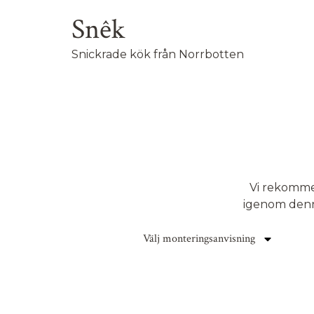
Snêk
Snickrade kök från Norrbotten
Vi rekommen
igenom denna
Välj monteringsanvisning