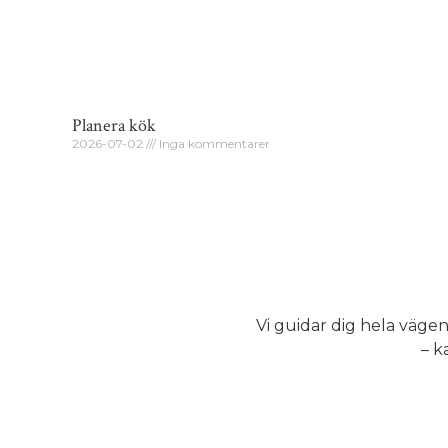
Planera kök
2026-07-02
Inga kommentarer
Vi guidar dig hela vägen.
– k