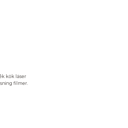
êk kök läser
sning filmer.