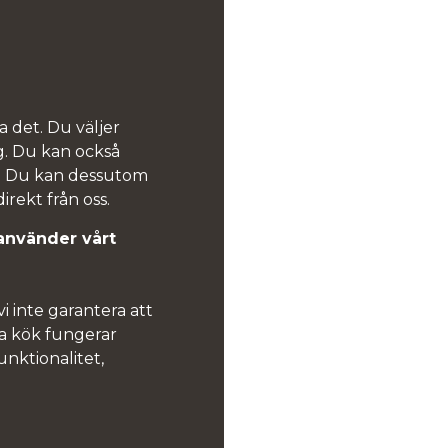
a det. Du väljer
g. Du kan också
v. Du kan dessutom
irekt från oss.
använder vårt
i inte garantera att
ra kök fungerar
unktionalitet,