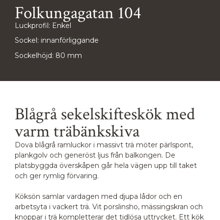
Folkungagatan 104
Luckprofil: Enkel
Sockel: innanförliggande
Sockelhöjd: 80 mm
Blågrå sekelskifteskök med
varm träbänkskiva
Dova blågrå ramluckor i massivt trä möter pärlspont,
plankgolv och generöst ljus från balkongen. De
platsbyggda överskåpen går hela vägen upp till taket
och ger rymlig förvaring.
Köksön samlar vardagen med djupa lådor och en
arbetsyta i vackert trä. Vit porslinsho, mässingskran och
knoppar i trä kompletterar det tidlösa uttrycket. Ett kök