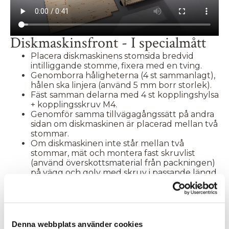
Diskmaskinsfront - I specialmått
Placera diskmaskinens stomsida bredvid
intilliggande stomme, fixera med en tving.
Genomborra håligheterna (4 st sammanlagt),
hålen ska linjera (använd 5 mm borr storlek).
Fäst samman delarna med 4 st kopplingshylsa
+ kopplingsskruv M4.
Genomför samma tillvägagångssätt på andra
sidan om diskmaskinen är placerad mellan två
stommar.
Om diskmaskinen inte står mellan två
stommar, mät och montera fast skruvlist
(
använd överskottsmaterial från packningen)
på vägg och golv med skruv i passande längd
beroende på material i vägg/golv (medföljer
ej).
Skruva fast ramverks-klick på skruv listen
med 3,5 x 15 skruv med kullrig skalle (1 st
skruv/ramverks-klick).
Denna webbplats använder cookies