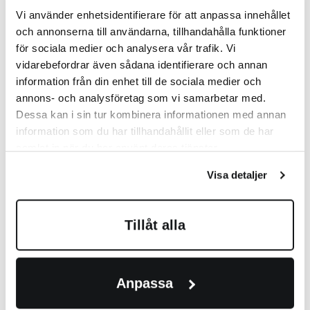
Montera fast ramverkbiten.
Montera sidostycket i skruv listerna med
Vi använder enhetsidentifierare för att anpassa innehållet
träskruv 4,0 x 35 (6 st).
och annonserna till användarna, tillhandahålla funktioner
Montera diskmaskinen i stommen enligt
för sociala medier och analysera vår trafik. Vi
diskmaskin leverantörens anvisningar.
vidarebefordrar även sådana identifierare och annan
Montera och limma dominokex i de
färdigfrästa hålen på de övre och nedre
information från din enhet till de sociala medier och
horisontella ramverk bitarna (2 st/ramverk)
annons- och analysföretag som vi samarbetar med.
och montera ramverken på diskmaskin
Dessa kan i sin tur kombinera informationen med annan
fronten med en 2 mm glipa.
information som du har tillhandahållit eller som de har
Montera diskmaskinfronten på diskmaskinen
(enl. diskmaskin leverantörens anvisningar).
samlat in när du har använt deras tjänster.
Visa detaljer
Tillåt alla
Anpassa