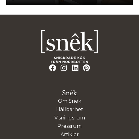
Snêk
Om Snêk
Hållbarhet
Visningsrum
Pressrum
Artiklar