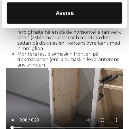
Diskmaskinsfront - För mindre luckor
Montera 2 st vinkelbeslag på insidan av
Avvisa
ramverkets nederdel med träskruv 3,5×17 (4
st skruvar/vinkelbeslag).
Limma och montera dominokex i de
färdigfrästa hålen på de horisontella ramverk
biten (2st/ramverksbit) och montera den
sedan på diskmaskin frontens övre kant med
2 mm glipa.
Montera fast diskmaskin fronten på
diskmaskinen (enl. diskmaskin leverantörens
anvisningar).