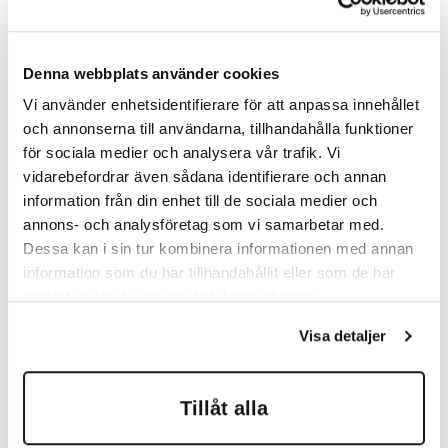
välja?
Det handlar i grunden om
behov,
Denna webbplats använder cookies
prioriteringar och långsiktighet
.
Vi använder enhetsidentifierare för att anpassa innehållet
Ett platsbyggt kök kan vara rätt val om du:
och annonserna till användarna, tillhandahålla funktioner
för sociala medier och analysera vår trafik. Vi
vill ha maximal anpassning
vidarebefordrar även sådana identifierare och annan
värderar material och hantverk högt
information från din enhet till de sociala medier och
annons- och analysföretag som vi samarbetar med.
ser köket som en långsiktig investering
Dessa kan i sin tur kombinera informationen med annan
bor i ett hus med speciella förutsättningar
information som du har tillhandahållit eller som de har
samlat in när du har använt deras tjänster.
Ett modulbaserat kök kan passa bättre om du:
Visa detaljer
har en stram budget
vill ha snabb leverans
Tillåt alla
bor i ett hem med standardmått