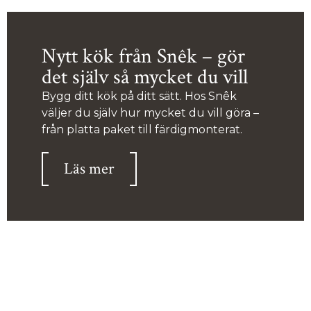
Nytt kök från Snêk – gör
det själv så mycket du vill
Bygg ditt kök på ditt sätt. Hos Snêk
väljer du själv hur mycket du vill göra –
från platta paket till färdigmonterat.
Läs mer
Vill du prata kök med oss?
Det kan vara skönt att prata med någon som vet hur allt
hänger ihop.