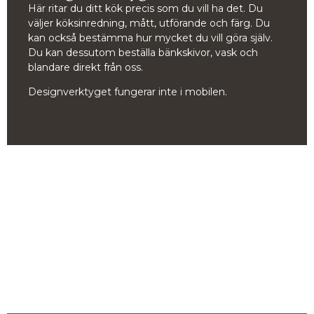
Här ritar du ditt kök precis som du vill ha det. Du
väljer köksinredning, mått, utförande och färg. Du
kan också bestämma hur mycket du vill göra själv.
Du kan dessutom beställa bänkskivor, vask och
blandare direkt från oss.
Designverktyget fungerar inte i mobilen.