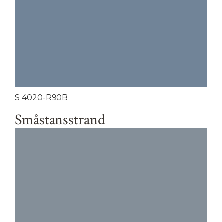
S 4020-R90B
Småstansstrand