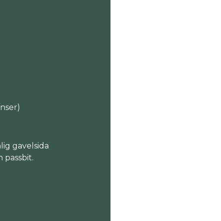
nser)
lig gavelsida
 passbit.