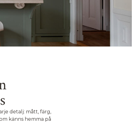
gn
s
je detalj: mått, färg,
k som känns hemma på