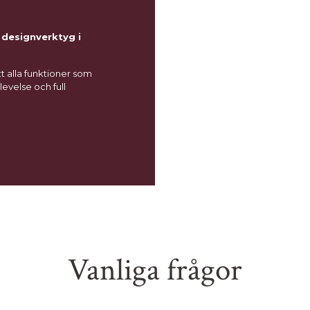
 designverktyg i
tt alla funktioner som
evelse och full
Vanliga frågor