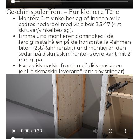
Geschirrspülerfront – Für kleinere Türe
Montera 2 st vinkelbeslag på insidan av le
cadres nederdel med vis à bois 3,5×17 (4 st
skruvar/vinkelbeslag).
Limma und montieren dominokex i de
färdigfrästa hålen på de horisontella Rahmen
biten (2st/Rahmensbit) und montieren den
sedan på diskmaskin frontens övre kant mit 2
mm glipa.
Fixez diskmaskin fronten på diskmaskinen
(enl. diskmaskin leverantörens anvisningar).