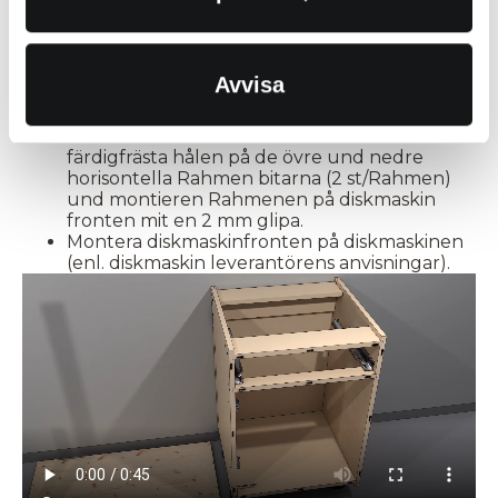
Schraube/Rahmens-klick).
Fixez ramverkbiten.
Montera sidostycket i Schraube listerna mit vis
à bois 4,0 x 35 (6 st).
Avvisa
Montera diskmaskinen i le caisson enligt
diskmaskin leverantörens anvisningar.
Montera und limma dominokex i de
färdigfrästa hålen på de övre und nedre
horisontella Rahmen bitarna (2 st/Rahmen)
und montieren Rahmenen på diskmaskin
fronten mit en 2 mm glipa.
Montera diskmaskinfronten på diskmaskinen
(enl. diskmaskin leverantörens anvisningar).