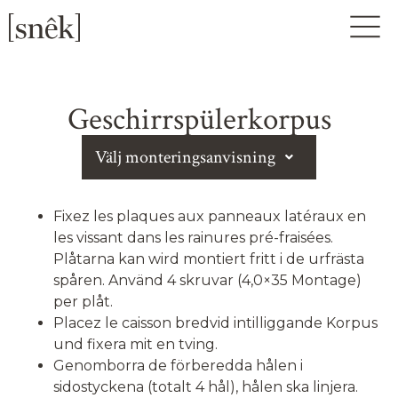
Geschirrspülerkorpus
Välj monteringsanvisning
Fixez les plaques aux panneaux latéraux en
les vissant dans les rainures pré-fraisées.
Plåtarna kan wird montiert fritt i de urfrästa
spåren. Använd 4 skruvar (4,0×35 Montage)
per plåt.
Placez le caisson bredvid intilliggande Korpus
und fixera mit en tving.
Genomborra de förberedda hålen i
sidostyckena (totalt 4 hål), hålen ska linjera.