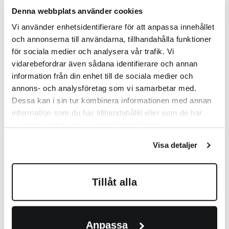
Denna webbplats använder cookies
Vi använder enhetsidentifierare för att anpassa innehållet
och annonserna till användarna, tillhandahålla funktioner
Geschirrspülerfront - I specialmått
för sociala medier och analysera vår trafik. Vi
vidarebefordrar även sådana identifierare och annan
Placez diskmaskinens stomsida bredvid
information från din enhet till de sociala medier och
intilliggande stomme, fixera med en tving.
Genomborra håligheterna (4 st sammanlagt),
annons- och analysföretag som vi samarbetar med.
hålen ska linjera (använd 5 mm borr storlek).
Dessa kan i sin tur kombinera informationen med annan
Fäst samman delarna med 4 st kopplingshylsa
information som du har tillhandahållit eller som de har
+ kopplingsskruv M4.
samlat in när du har använt deras tjänster.
Genomför samma tillvägagångssätt på andra
sidan om diskmaskinen är placerad mellan två
Visa detaljer
stommar.
Om diskmaskinen inte står mellan två
stommar, mät och montera fast skruvlist
(
använd överskottsmaterial från packningen)
Tillåt alla
på vägg och golv med skruv i passande längd
beroende på material i vägg/golv (medföljer
ej).
Vissez Rahmens-klick på Schraube listen mit
3,5 x 15 Schraube mit kullrig skalle (1 st
Anpassa