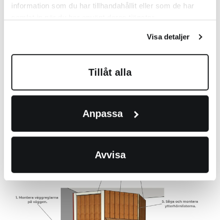
information som du har tillhandahållit eller som de har
Montera les charnières på dörren mit vis à
samlat in när du har använt deras tjänster.
bois 3,5 X 17 mm (2 st Schraube/Scharnier).
Scharnieresplzuorna är färdigmontierende
Visa detaljer
på karmen. Därnach montieren dörren på
plats.
Montera dörrfoder (levereras på löpmeter).
Tillåt alla
Gersåga listerna und fäst dem mit dyckert
oder använd spikpistol.
Montera ytterhörnlisterna (levereras på
Anpassa
löpmeter). Kapa listerna till önskad höjd
und fäst mit dyckert oder använd
spikpistol.
Avvisa