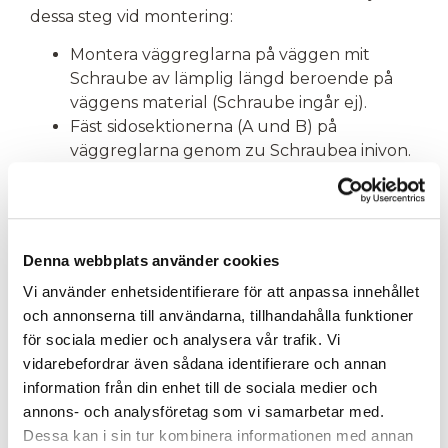
dessa steg vid montering:
Montera väggreglarna på väggen mit
Schraube av lämplig längd beroende på
väggens material (Schraube ingår ej).
Fäst sidosektionerna (A und B) på
väggreglarna genom zu Schraubea inivon.
Använd vis à bois 5,0 x 70 mm.
Vi rekommenderar zu Schraubea på skrå
genom skafferiets reglar (D) till golv und
tak für extra stabilitet (Schraube ingår ej).
Denna webbplats använder cookies
Montera mittensektionen (C) mellan
Vi använder enhetsidentifierare för att anpassa innehållet
sidosektionerna (A und B) und Schraubea
och annonserna till användarna, tillhandahålla funktioner
fast inivon mit vis à bois 5,0 x 70 mm.
för sociala medier och analysera vår trafik. Vi
Borra hål i dörrkarmen für
vidarebefordrar även sådana identifierare och annan
karmSchraubenna und montieren karmen
information från din enhet till de sociala medier och
mit de mitföljande 6 karmSchraubenna.
annons- och analysföretag som vi samarbetar med.
Använd vzuenpass für zu säkerställa zu
Dessa kan i sin tur kombinera informationen med annan
karmen är i lod.