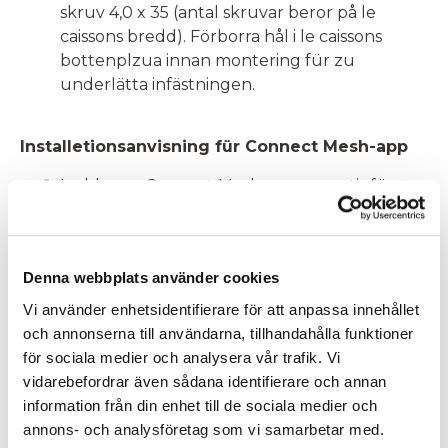
skruv 4,0 x 35 (antal skruvar beror på le
caissons bredd). Förborra hål i le caissons
bottenplzua innan montering für zu
underlätta infästningen.
Installetionsanvisning für Connect Mesh-app
Ladda ner Connect Mesh-appen gratis für
Apple iOS® oder Android.
Ge appen behörighet zu hitta Bluetooth-
enheter.
Denna webbplats använder cookies
Tryck på “Skapa/importera Mesh-nätverk”.
Ange ett namn für enheten.
Vi använder enhetsidentifierare för att anpassa innehållet
Välj det rum där belysningen är placerad.
och annonserna till användarna, tillhandahålla funktioner
Tryck på “Lägg till enhet”.
för sociala medier och analysera vår trafik. Vi
Tryck på “Lägg till nätverk”.
vidarebefordrar även sådana identifierare och annan
information från din enhet till de sociala medier och
annons- och analysföretag som vi samarbetar med.