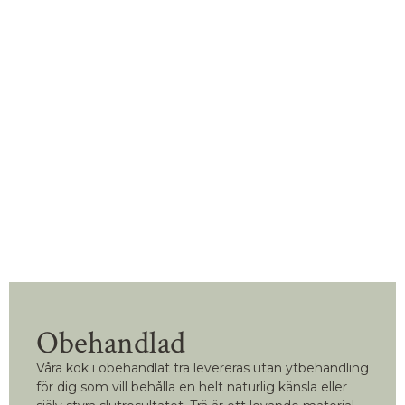
Obehandlad
Våra kök i obehandlat trä levereras utan ytbehandling
för dig som vill behålla en helt naturlig känsla eller