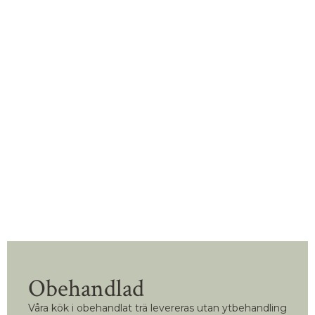
Obehandlad
Våra kök i obehandlat trä levereras utan ytbehandling