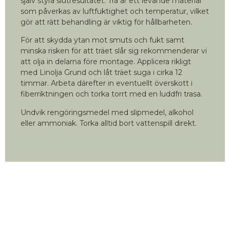
själv styra slutresultatet. Trä är ett levande material
som påverkas av luftfuktighet och temperatur, vilket
gör att rätt behandling är viktig för hållbarheten.
För att skydda ytan mot smuts och fukt samt
minska risken för att träet slår sig rekommenderar vi
att olja in delarna före montage. Applicera rikligt
med Linolja Grund och låt träet suga i cirka 12
timmar. Arbeta därefter in eventuellt överskott i
fiberriktningen och torka torrt med en luddfri trasa.
Undvik rengöringsmedel med slipmedel, alkohol
eller ammoniak. Torka alltid bort vattenspill direkt.