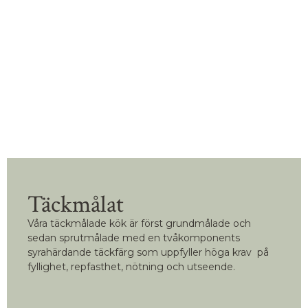
Täckmålat
Våra täckmålade kök är först grundmålade och
sedan sprutmålade med en tvåkomponents
syrahärdande täckfärg som uppfyller höga krav på
fyllighet, repfasthet, nötning och utseende.