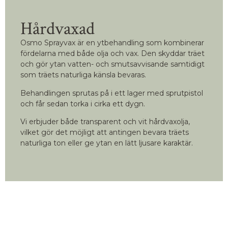
Hårdvaxad
Osmo Sprayvax är en ytbehandling som kombinerar
fördelarna med både olja och vax. Den skyddar träet
och gör ytan vatten- och smutsavvisande samtidigt
som träets naturliga känsla bevaras.
Behandlingen sprutas på i ett lager med sprutpistol
och får sedan torka i cirka ett dygn.
Vi erbjuder både transparent och vit hårdvaxolja,
vilket gör det möjligt att antingen bevara träets
naturliga ton eller ge ytan en lätt ljusare karaktär.