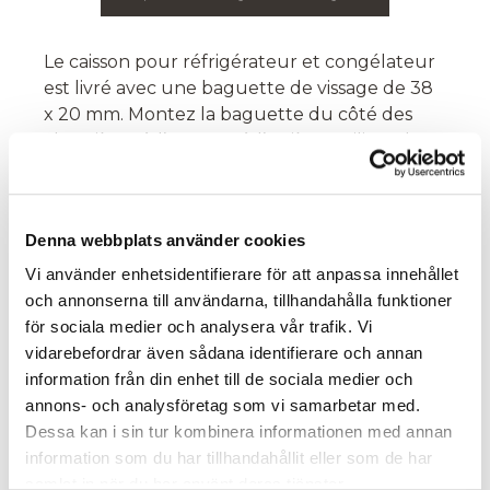
Le caisson pour réfrigérateur et congélateur
est livré avec une baguette de vissage de 38
x 20 mm. Montez la baguette du côté des
charnières, à l’avant et à l’arrière. Utilisez des
vis 4,0 x 35 mm (3 vis par baguette).
Lors de l’utilisation d’un système door-on-
door, il est important que le placement du
Denna webbplats använder cookies
réfrigérateur et du congélateur dans le
Vi använder enhetsidentifierare för att anpassa innehållet
caisson soit fait correctement. Placez
och annonserna till användarna, tillhandahålla funktioner
l’appareil de manière à ce qu’il soit proche du
för sociala medier och analysera vår trafik. Vi
côté où se trouve la poignée, et non du côté
vidarebefordrar även sådana identifierare och annan
des charnières.
information från din enhet till de sociala medier och
annons- och analysföretag som vi samarbetar med.
Fixez ensuite la porte sur l’appareil selon les
Dessa kan i sin tur kombinera informationen med annan
instructions du fournisseur d’électroménager
information som du har tillhandahållit eller som de har
pour assurer une installation stable et
samlat in när du har använt deras tjänster.
fonctionnelle.