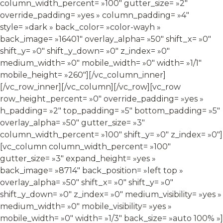
column_width_percent= »100″ gutter_size= »2″
override_padding= »yes » column_padding= »4″
style= »dark » back_color= »color-wayh »
back_image= »16401″ overlay_alpha= »50″ shift_x= »0″
shift_y= »0″ shift_y_down= »0″ z_index= »0″
medium_width= »0″ mobile_width= »0″ width= »1/1″
mobile_height= »260″][/vc_column_inner]
[/vc_row_inner][/vc_column][/vc_row][vc_row
row_height_percent= »0″ override_padding= »yes »
h_padding= »2″ top_padding= »5″ bottom_padding= »5″
overlay_alpha= »50″ gutter_size= »3″
column_width_percent= »100″ shift_y= »0″ z_index= »0″]
[vc_column column_width_percent= »100″
gutter_size= »3″ expand_height= »yes »
back_image= »8714″ back_position= »left top »
overlay_alpha= »50″ shift_x= »0″ shift_y= »0″
shift_y_down= »0″ z_index= »0″ medium_visibility= »yes »
medium_width= »0″ mobile_visibility= »yes »
mobile_width= »0″ width= »1/3″ back_size= »auto 100% »]