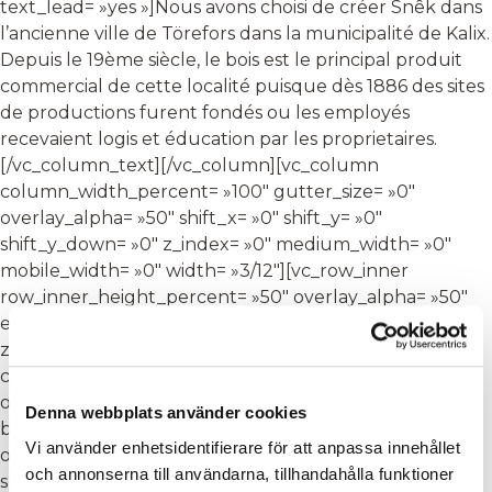
text_lead= »yes »]Nous avons choisi de créer Snêk dans
l’ancienne ville de Törefors dans la municipalité de Kalix.
Depuis le 19ème siècle, le bois est le principal produit
commercial de cette localité puisque dès 1886 des sites
de productions furent fondés ou les employés
recevaient logis et éducation par les proprietaires.
[/vc_column_text][/vc_column][vc_column
column_width_percent= »100″ gutter_size= »0″
overlay_alpha= »50″ shift_x= »0″ shift_y= »0″
shift_y_down= »0″ z_index= »0″ medium_width= »0″
mobile_width= »0″ width= »3/12″][vc_row_inner
row_inner_height_percent= »50″ overlay_alpha= »50″
equal_height= »yes » gutter_size= »0″ shift_y= »0″
z_index= »0″ limit_content= » »][vc_column_inner
column_width_percent= »100″ gutter_size= »2″
override_padding= »yes » column_padding= »4″
Denna webbplats använder cookies
back_color= »color-wayh » back_image= »16399″
Vi använder enhetsidentifierare för att anpassa innehållet
overlay_alpha= »50″ shift_x= »0″ shift_y= »0″
och annonserna till användarna, tillhandahålla funktioner
shift_y_down= »0″ z_index= »0″ medium_width= »0″