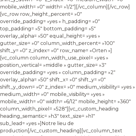
mobile_width= »0″ width= »1/2″][/vc_column][/vc_row]
[vc_row row_height_percent= »0″
override_padding= »yes » h_padding= »0″
top_padding= »5″ bottom_padding= »5″
overlay_alpha= »50″ equal_height= »yes »
gutter_size= »0″ column_width_percent= »100″
shift_y= »0″ z_index= »0″ row_name= »Orten »]
[vc_column column_width_use_pixel= »yes »
position_vertical= »middle » gutter_size= »3″
override_padding= »yes » column_padding= »2″
overlay_alpha= »50″ shift_x= »0″ shift_y= »0″
shift_y_down= »0″ z_index= »0″ medium_visibility= »yes »
medium_width= »0″ mobile_visibility= »yes »
mobile_width= »0″ width= »6/12″ mobile_height= »360″
column_width_pixel= »528″][vc_custom_heading
heading_semantic= »h3″ text_size= »h1″
sub_lead= »yes »]Notre lieu de
production[/vc_custom_heading][vc_column_text