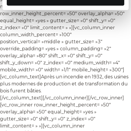
mobile_width= »0″ width= »3/12″][vc_row_inner
row_inner_height_percent= »50″ overlay_alpha= »50″
equal_height= »yes » gutter_size= »0″ shift_y= »0″
z_index= »0″ limit_content= » »][vc_column_inner
column_width_percent= »100″
position_vertical= »middle » gutter_size= »3″
override_padding= »yes » column_padding= »2″
overlay_alpha= »80″ shift_x= »0″ shift_y= »0″
shift_y_down= »0″ z_index= »0″ medium_width= »4″
mobile_width= »0″ width= »1/1″ mobile_height= »300″]
[vc_column_text]Après un incendie en 1932, des usines
plus modernes de production et de transformation du
bois furent bâties.
[/vc_column_text][/vc_column_inner][/vc_row_inner]
[vc_row_inner row_inner_height_percent= »50″
overlay_alpha= »50″ equal_height= »yes »
gutter_size= »0″ shift_y= »0″ z_index= »0″
limit_content= » »][vc_column_inner