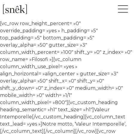
[vc_row row_height_percent= »0″
override_padding= »yes » h_padding= »5″
top_padding= »5″ bottom_padding= »5″
overlay_alpha= »50″ gutter_size= »3″
column_width_percent= »100″ shift_y= »0″ z_index= »0″
row_name= »Filosofi »][vc_column
column_width_use_pixel= »yes »
align_horizontal= »align_center » gutter_size= »3″
overlay_alpha= »50″ shift_x= »0″ shift_y= »0″
shift_y_down= »0″ z_index= »0″ medium_width= »0″
mobile_width= »0″ width= »1/1″
column_width_pixel= »800″][vc_custom_heading
heading_semantic= »h1″ text_size= »h1″]Valeur
Intemporelle[/vc_custom_heading][vc_column_text
text_lead= »yes »]Notre motto, ‘Valeur Intemporelle’,
[/vc_column_text][/vc_column][/vc_row][vc_row