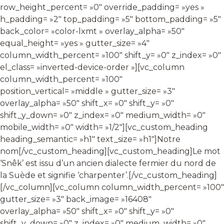
row_height_percent= »0″ override_padding= »yes »
h_padding= »2″ top_padding= »5″ bottom_padding= »5″
back_color= »color-lxmt » overlay_alpha= »50″
equal_height= »yes » gutter_size= »4″
column_width_percent= »100″ shift_y= »0″ z_index= »0″
el_class= »inverted-device-order »][vc_column
column_width_percent= »100″
position_vertical= »middle » gutter_size= »3″
overlay_alpha= »50″ shift_x= »0″ shift_y= »0″
shift_y_down= »0″ z_index= »0″ medium_width= »0″
mobile_width= »0″ width= »1/2″][vc_custom_heading
heading_semantic= »h1″ text_size= »h1″]Notre
nom[/vc_custom_heading][vc_custom_heading]Le mot
‘Snêk’ est issu d’un ancien dialecte fermier du nord de
la Suède et signifie ‘charpenter’.[/vc_custom_heading]
[/vc_column][vc_column column_width_percent= »100″
gutter_size= »3″ back_image= »16408″
overlay_alpha= »50″ shift_x= »0″ shift_y= »0″
shift_y_down= »0″ z_index= »0″ medium_width= »0″