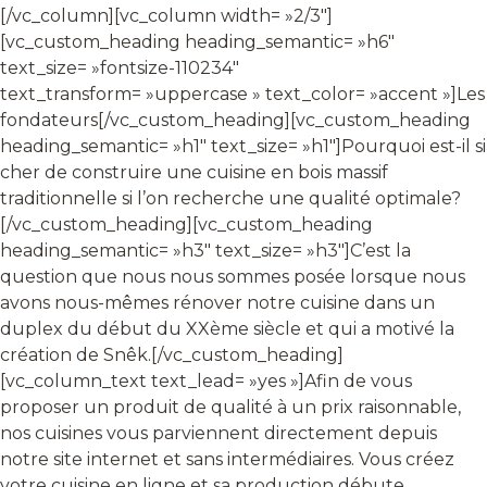
[/vc_column][vc_column width= »2/3″]
[vc_custom_heading heading_semantic= »h6″
text_size= »fontsize-110234″
text_transform= »uppercase » text_color= »accent »]Les
fondateurs[/vc_custom_heading][vc_custom_heading
heading_semantic= »h1″ text_size= »h1″]Pourquoi est-il si
cher de construire une cuisine en bois massif
traditionnelle si l’on recherche une qualité optimale?
[/vc_custom_heading][vc_custom_heading
heading_semantic= »h3″ text_size= »h3″]C’est la
question que nous nous sommes posée lorsque nous
avons nous-mêmes rénover notre cuisine dans un
duplex du début du XXème siècle et qui a motivé la
création de Snêk.[/vc_custom_heading]
[vc_column_text text_lead= »yes »]Afin de vous
proposer un produit de qualité à un prix raisonnable,
nos cuisines vous parviennent directement depuis
notre site internet et sans intermédiaires. Vous créez
votre cuisine en ligne et sa production débute