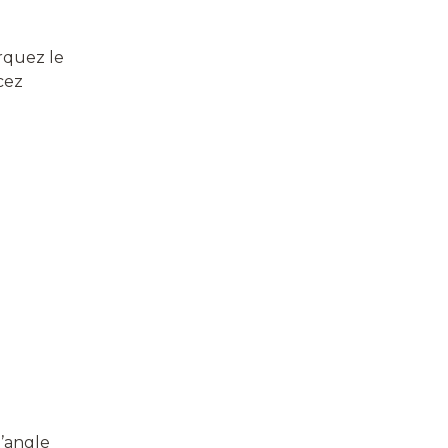
arquez le
cez
l’angle