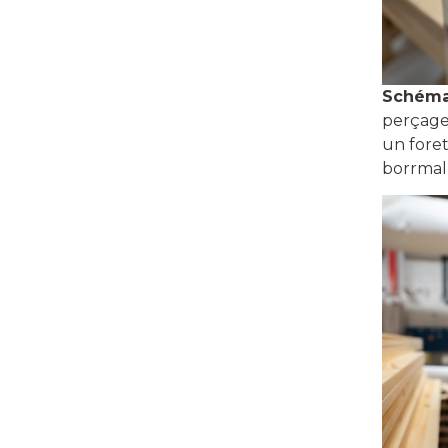
Schéma
perçage
un foret
borrmall