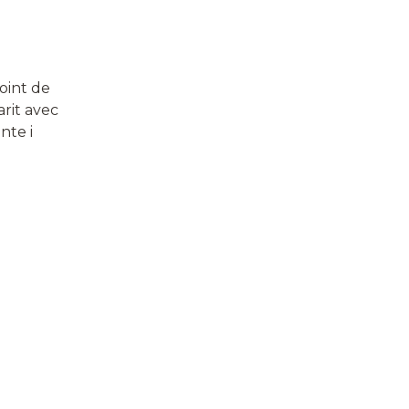
point de
rit avec
nte i