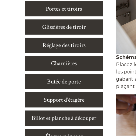
Portes et tiroirs
Glissières de tiroir
Réglage des tiroirs
Schéma 
Charnières
Placez l
les poin
gabarit
Butée de porte
plaçant 
Support d’étagère
Billot et planche à découper