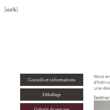
Nous av
Conseils et informations
d’instru
une desc
Déballage
Instruc
Gabarit de perçage