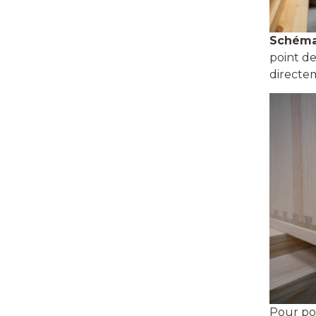
Schéma
point d
directem
Pour pos