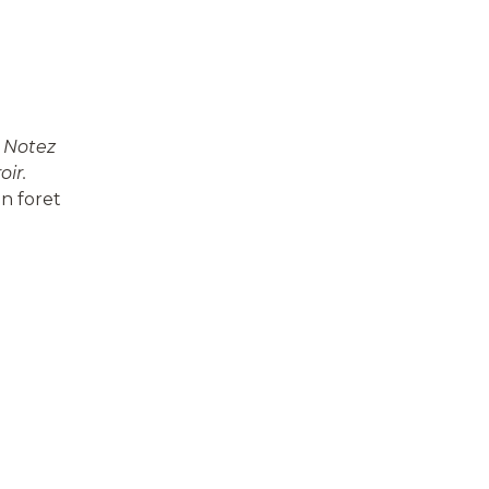
.
Notez
oir.
n foret