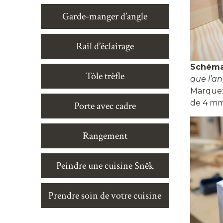
Garde-manger d’angle
Rail d’éclairage
Schéma
Tôle trèfle
que l’an
Marquez
de 4 mm
Porte avec cadre
Rangement
Peindre une cuisine Snêk
Prendre soin de votre cuisine