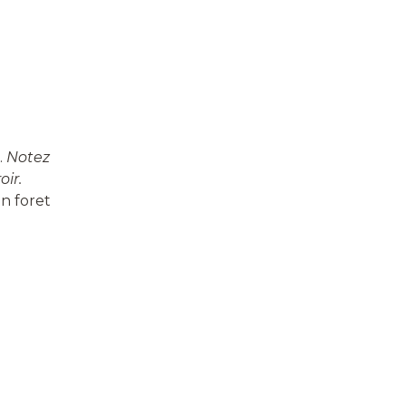
.
Notez
oir.
n foret