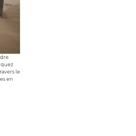
dre.
arquez
ravers le
es en