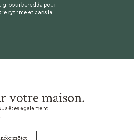
l dig, pourberedda pour
tre rythme et dans la
r votre maison.
vous êtes également
.
Inför mötet