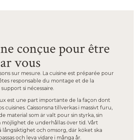
ine conçue pour être
ar vous
ssons sur mesure. La cuisine est préparée pour
êtes responsable du montage et de la
 support si nécessaire.
aux est une part importante de la façon dont
 cuisines. Caissonsna tillverkas i massivt furu,
de material som är valt pour sin styrka, sin
n möjlighet de underhållas över tid. Vårt
 långsiktighet och omsorg, där köket ska
ssas och leva vidare i många år.