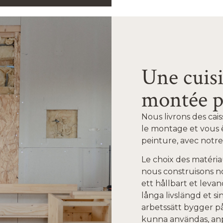
Une cuis
montée p
Nous livrons des cai
le montage et vous 
peinture, avec notre
Le choix des matéri
nous construisons nos
ett hållbart et levan
långa livslängd et si
arbetssätt bygger på
kunna användas, anpa