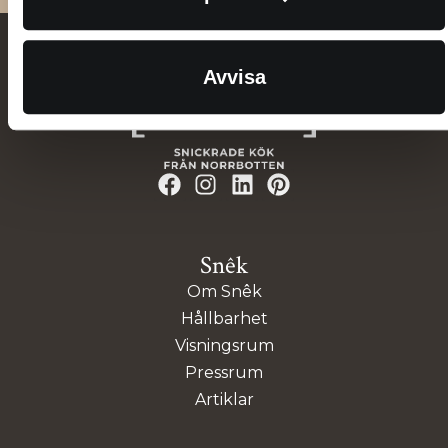
Avvisa
Snêk
Om Snêk
Hållbarhet
Visningsrum
Pressrum
Artiklar