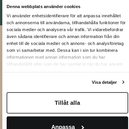
Till LF finans
Denna webbplats använder cookies
Vi använder enhetsidentifierare för att anpassa innehållet
och annonserna till användarna, tillhandahålla funktioner för
sociala medier och analysera vår trafik. Vi vidarebefordrar
även sådana identifierare och annan information från din
enhet till de sociala medier och annons- och analysföretag
Att låna kostar pengar!
som vi samarbetar med. Dessa kan i sin tur kombinera
Om du inte kan betala tillbaka
informationen med annan information som du har
skulden i tid riskerar du en
tillhandahållit eller som de har samlat in när du har använt
betalningsanmärkning. Det kan
deras tjänster.
leda till svårigheter att få hyra
bostad, teckna abonnemang och få
Visa detaljer
nya lån. För stöd, vänd dig till
budget- och skuldrådgivningen i
Tillåt alla
din kommun. Kontaktuppgifter
finns på
konsumentverket.se
.
Anpassa