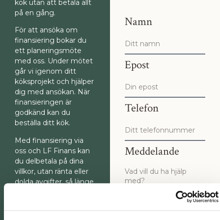
kök utan att betala allt
på en gång.
Namn
För att ansöka om
finansiering bokar du
ett planeringsmöte
med oss. Under mötet
Epost
går vi igenom ditt
köksprojekt och hjälper
dig med ansökan. När
finansieringen är
Telefon
godkänd kan du
beställa ditt kök.
Med finansiering via
Meddelande
oss och LF Finans kan
du delbetala på dina
villkor, utan ränta eller
dolda avgifter, så länge
du följer
betalningsplanen.
Skicka meddelande