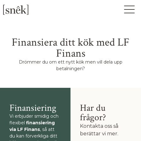
Finansiera ditt kök med LF
Finans
Drömmer du om ett nytt kök men vill dela upp
betalningen?
Finansiering
Har du
frågor?
Vi erbjuder smidig och
flexibel
finansiering
Kontakta oss så
via LF Finans
, så att
berättar vi mer.
du kan förverkliga ditt