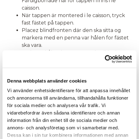
Färdigborrade hål for tappen finns i le
caisson.
När tappen är montered i le caisson, tryck
fast fästet på tappen.
Placez blindfronten där den ska sitta og
markera med en penna var hålen for fästet
ska vara.
Förborra hålen (var noga med at ikke borra
igenom fronten) og skruea fast fästet i
blindfronten med skrue 3,5 x 17mm.
Tryck fast blindfronten i le caisson.
Denna webbplats använder cookies
Vi använder enhetsidentifierare för att anpassa innehållet
och annonserna till användarna, tillhandahålla funktioner
för sociala medier och analysera vår trafik. Vi
vidarebefordrar även sådana identifierare och annan
information från din enhet till de sociala medier och
annons- och analysföretag som vi samarbetar med.
Dessa kan i sin tur kombinera informationen med annan