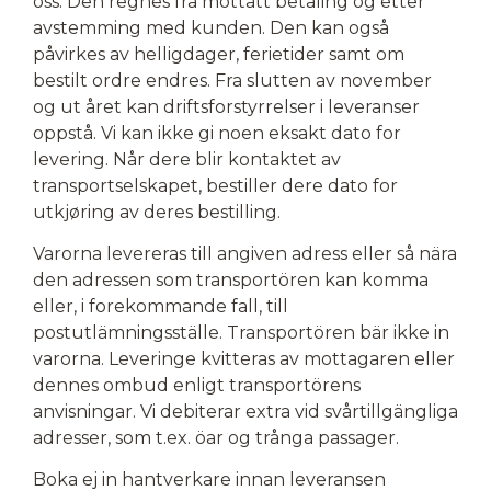
oss. Den regnes fra mottatt betaling og etter
avstemming med kunden. Den kan også
påvirkes av helligdager, ferietider samt om
bestilt ordre endres. Fra slutten av november
og ut året kan driftsforstyrrelser i leveranser
oppstå. Vi kan ikke gi noen eksakt dato for
levering. Når dere blir kontaktet av
transportselskapet, bestiller dere dato for
utkjøring av deres bestilling.
Varorna levereras till angiven adress eller så nära
den adressen som transportören kan komma
eller, i forekommande fall, till
postutlämningsställe. Transportören bär ikke in
varorna. Leveringe
kvitteras av mottagaren eller
dennes ombud enligt transportörens
anvisningar. Vi debiterar extra vid svårtillgängliga
adresser, som t.ex. öar og trånga passager.
Boka ej in hantverkare innan leveransen