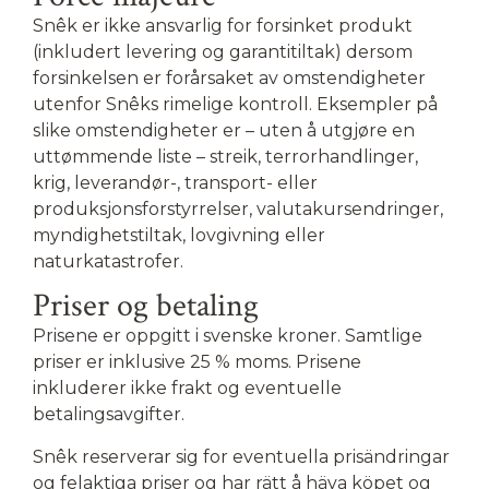
Snêk er ikke ansvarlig for forsinket produkt
(inkludert levering og garantitiltak) dersom
forsinkelsen er forårsaket av omstendigheter
utenfor Snêks rimelige kontroll. Eksempler på
slike omstendigheter er – uten å utgjøre en
uttømmende liste – streik, terrorhandlinger,
krig,
leverandør-, transport- eller
produksjonsforstyrrelser, valutakursendringer,
myndighetstiltak, lovgivning eller
naturkatastrofer.
Priser og betaling
Prisene er oppgitt i svenske kroner. Samtlige
priser er inklusive 25 % moms. Prisene
inkluderer ikke frakt og eventuelle
betalingsavgifter.
Snêk reserverar sig for eventuella prisändringar
og felaktiga priser og har rätt å häva köpet og