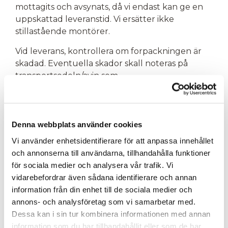
mottagits och avsynats, då vi endast kan ge en
uppskattad leveranstid. Vi ersätter ikke
stillastående montörer.
Vid leverans, kontrollera om forpackningen är
skadad. Eventuella skador skall noteras på
transportsedeln/avin som
chauffören/utlämningsstället har. ATTENTION !
Utan noterad skada kan ikke en reklamation
göras. Dokumentera skadorna med foton, både
med og utan emballege. Maila dessa till
Denna webbplats använder cookies
info@snek.se. Reklamasjoner ej gjorda inom 10
Vi använder enhetsidentifierare för att anpassa innehållet
dagar efter leverans godkännes ej. Monterade
och annonserna till användarna, tillhandahålla funktioner
dører kan ikke reklameras.
för sociala medier och analysera vår trafik. Vi
vidarebefordrar även sådana identifierare och annan
Våra produkter kommer på träpallar som kan
information från din enhet till de sociala medier och
vara upp till 3 meter långa. Vi tar tyvärr ikke
annons- och analysföretag som vi samarbetar med.
tillbaks dessa vid leverans.
Dessa kan i sin tur kombinera informationen med annan
Retur
information som du har tillhandahållit eller som de har