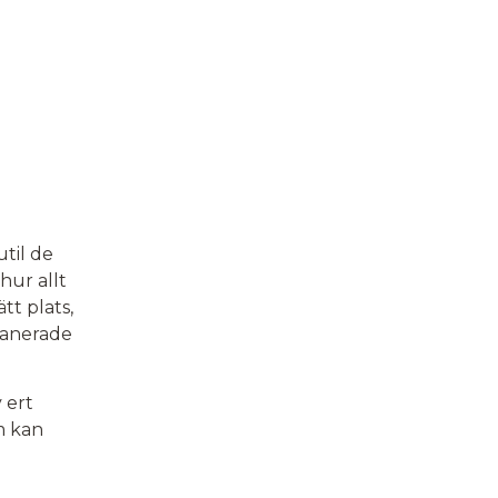
til de
hur allt
tt plats,
planerade
 ert
m kan