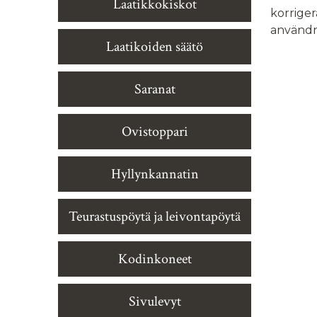
Laatikkokiskot
korriger
användni
Laatikoiden säätö
Saranat
Ovistoppari
Hyllynkannatin
Teurastuspöytä ja leivontapöytä
Kodinkoneet
Sivulevyt