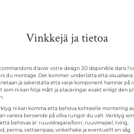
Vinkkejä ja tietoa
commandons d’avoir votre design 3D disponible dans l’ou
ors du montage. Det kommer underlätta että visualisera 
netaan ja säkerställa että varje komponent hamnar på rä
t som ni kan följa mått ja placeringar exakt enligt den 
n.
erktyg ni kan komma että behöva kohteelle montering av
kan variera beroende på vilka rungot du valt. Verktyg so
tä behövas är: ruuvidragare/borr, ruuvimejsel, tving,
, penna, vettäenpass, vinkelhake ja eventuellt en såg.