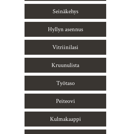
Seinäkehys
Hyllyn asennus
Vitriinilasi
Kruunulista
Työtaso
Peiteovi
Kulmakaappi