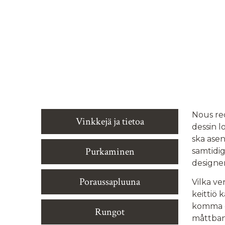
Nous re
Vinkkejä ja tietoa
dessin l
ska asen
Purkaminen
samtidig
designe
Poraussapluuna
Vilka v
keittiö 
komma et
Rungot
måttband