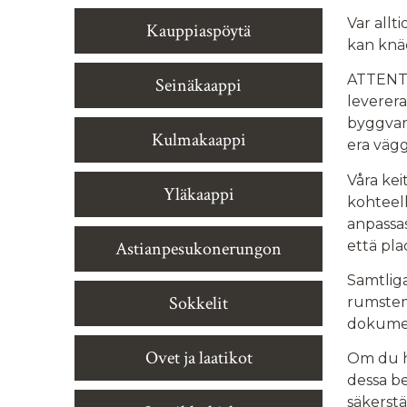
Var allt
Kauppiaspöytä
kan knäc
ATTENTI
Seinäkaappi
leverera
byggvaru
Kulmakaappi
era vägg
Våra ke
Yläkaappi
kohteell
anpassas
että pla
Astianpesukonerungon
Samtliga
Sokkelit
rumstemp
dokumen
Ovet ja laatikot
Om du ha
dessa be
säkerst