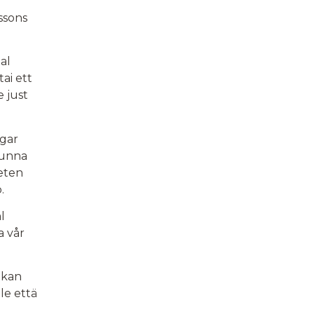
issons
al
tai ett
e just
ngar
 kunna
teten
.
l
a vår
a kan
le että