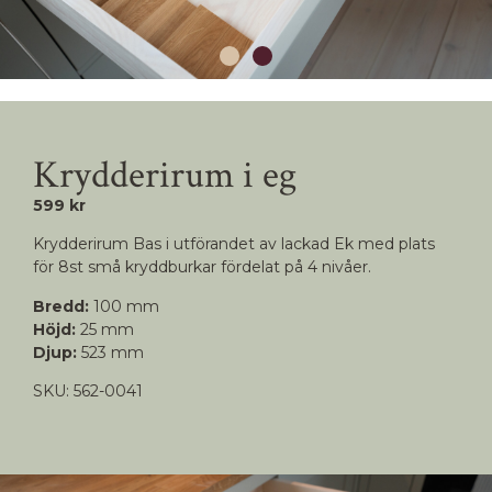
Krydderirum i eg
599 kr
Krydderirum Bas i utförandet av lackad Ek med plats
för 8st små kryddburkar fördelat på 4 nivåer.
Bredd:
100 mm
Höjd:
25 mm
Djup:
523 mm
SKU: 562-0041