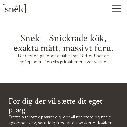
Snek – Snickrade kök,
exakta mått, massivt furu.
De fleste køkkener er ikke træ. Det er finér og
spånplader. Den slags køkkener laver vi ikke.
For dig der vil sætte dit eget
præg
Dette alternativ passer dig, der vil montere og male
køkkenet selv, samtidig med at du ønsker et køkken i